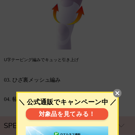
U字テーピング編みでキュッと引き上げ
03. ひざ裏メッシュ編み
04. 幅広くちゴム
SPEC
製品仕様