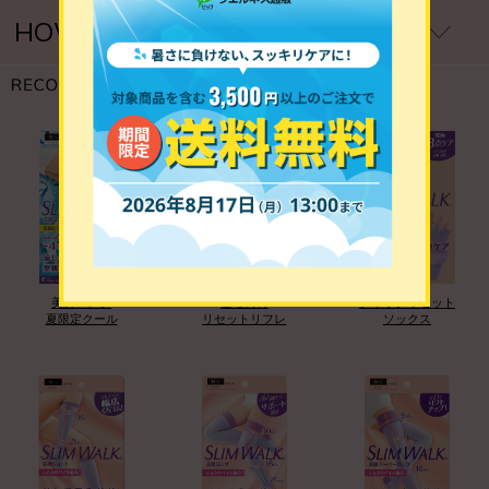
HOW TO USE
ご使用方法
美脚ロング
金曜日の
クイックリセット
夏限定クール
リセットリフレ
ソックス