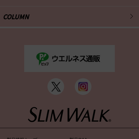
新製品発売情報
3月15日 発売
COLUMN
SLIM WALK GOLF 美脚＆美尻ストッキング
2025.03.03
新製品発売情報
3月10日 発売
スリムウォーク 美脚ロング 夏限定クール
2025.01.07
「
スリムウォーク 美脚ロング
」が
POWDER ROOM 2024F/Wビューティーアワード
ボディラインケア部門で1位を受賞！
2024.09.01