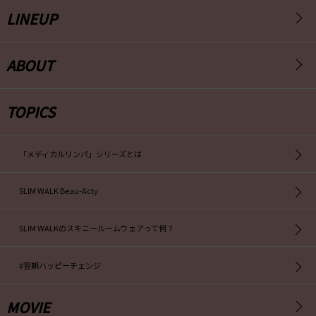
新製品発売情報
LINEUP
9月2日 発売
スリムウォーク 金曜日のリセットリフレ
9月2日 発売
ABOUT
TOSMAXシューズのLINEUP追加
TOPICS
2025.06.23
パッケージリニューアルのお知らせ
「メディカルリンパ」シリーズとは
SLIM WALK Beau-Acty
2025.05.01
新製品発売情報
SLIM WALKのスキニールームウェアって何？
5月1日 発売
スリムウォーク クイックリセットソックス
#翌朝ハッピーチェンジ
2025.03.10
MOVIE