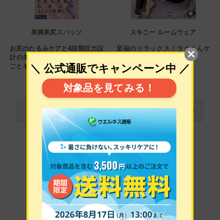
美脚美尻スパッツ
スキニー ルームウェア
お尻のたるみケアと4段階圧力設
至福のリラックス！ラクちんケ
計の美脚ケアで、下半身をまる
アで翌朝スッキリ美脚。
ごとキュッとひきしめ！